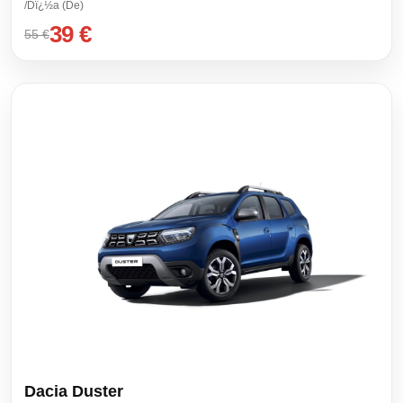
/Dï¿½a (De)
39 €
55 €
Dacia Duster