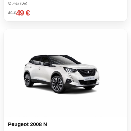
/Dï¿½a (De)
49 €
49 €
Peugeot 2008 N