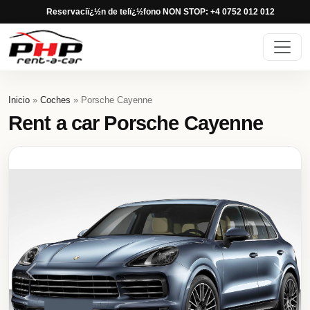
Reservaciï¿½n de telï¿½fono NON STOP: +4 0752 012 012
Inicio
»
Coches
» Porsche Cayenne
Rent a car Porsche Cayenne
Previous
Next