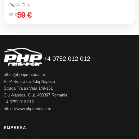
/Dï¿½a (De)
59 €
62 €
+4 0752 012 012
office(at)phprentacar.ro
PHP Rent a car Cluj Napoca
Strada Traian Vuia 149-151
Cluj-Napoca
,
Cluj
,
400397
Romania
+4 0752 012 012
https://www.phprentacar.ro
EMPRESA