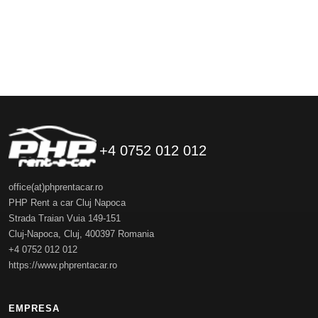
+4 0752 012 012
office(at)phprentacar.ro
PHP Rent a car Cluj Napoca
Strada Traian Vuia 149-151
Cluj-Napoca
,
Cluj
,
400397
Romania
+4 0752 012 012
https://www.phprentacar.ro
EMPRESA