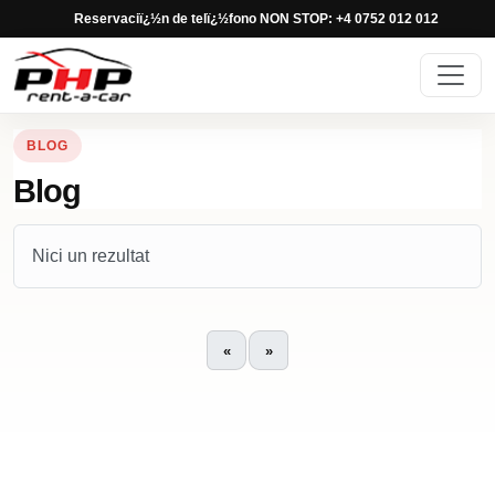
Reservaciï¿½n de telï¿½fono NON STOP: +4 0752 012 012
BLOG
Blog
Nici un rezultat
«
»