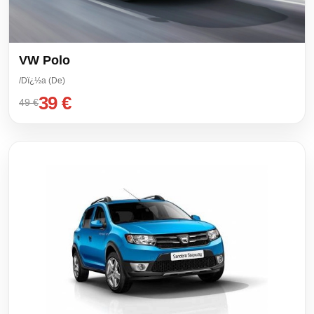
VW Polo
/Dï¿½a (De)
39 €
49 €