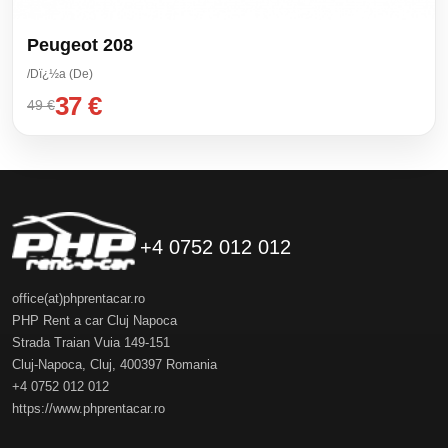
Peugeot 208
/Dï¿½a (De)
37 €
49 €
+4 0752 012 012
office(at)phprentacar.ro
PHP Rent a car Cluj Napoca
Strada Traian Vuia 149-151
Cluj-Napoca
,
Cluj
,
400397
Romania
+4 0752 012 012
https://www.phprentacar.ro