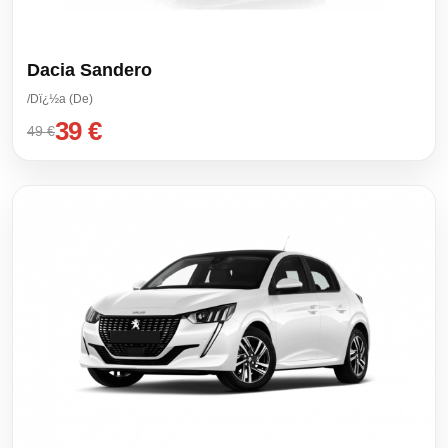
Dacia Sandero
/Dï¿½a (De)
39 €
49 €