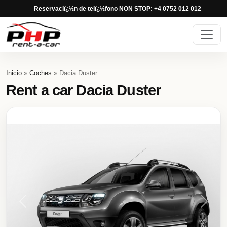
Reservaciï¿½n de telï¿½fono NON STOP: +4 0752 012 012
Inicio
»
Coches
» Dacia Duster
Rent a car Dacia Duster
Previous
Next