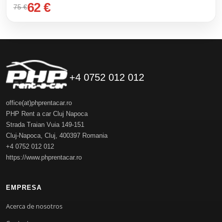
62 €
75 €
+4 0752 012 012
office(at)phprentacar.ro
PHP Rent a car Cluj Napoca
Strada Traian Vuia 149-151
Cluj-Napoca
,
Cluj
,
400397
Romania
+4 0752 012 012
https://www.phprentacar.ro
EMPRESA
Acerca de nosotros