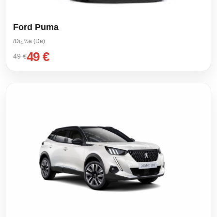
Ford Puma
/Dï¿½a (De)
49 €
49 €