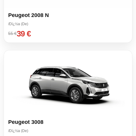
Peugeot 2008 N
/Dï¿½a (De)
39 €
55 €
Peugeot 3008
/Dï¿½a (De)