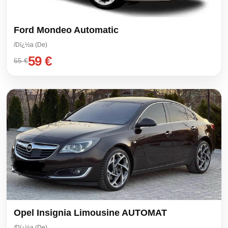
Ford Mondeo Automatic
/Dï¿½a (De)
59 €
65 €
Opel Insignia Limousine AUTOMAT
/Dï¿½a (De)