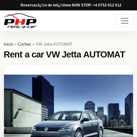
Reservaciï¿½n de telï¿½fono NON STOP: +4 0752 012 012
Inicio
»
Coches
» VW Jetta AUTOMAT
Rent a car VW Jetta AUTOMAT
Previous
Next