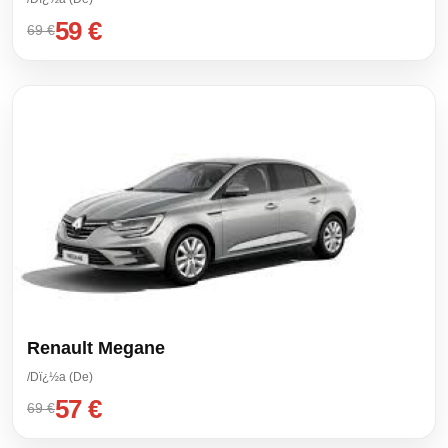
59 €
69 €
Renault Megane
/Dï¿½a (De)
57 €
69 €