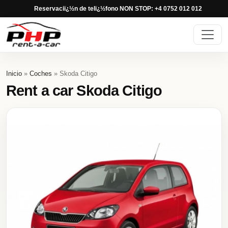
Reservaciï¿½n de telï¿½fono NON STOP: +4 0752 012 012
Inicio
»
Coches
» Skoda Citigo
Rent a car Skoda Citigo
Previous
Next