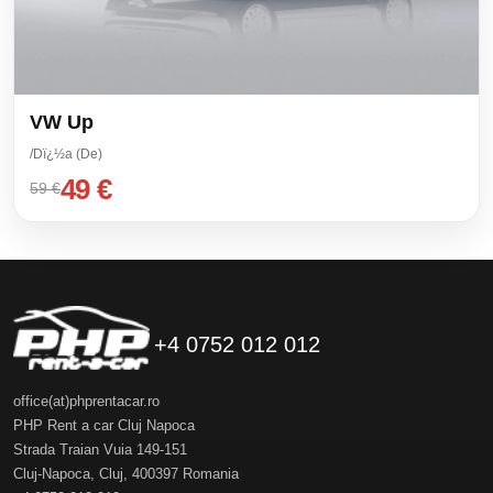
VW Up
/Dï¿½a (De)
49 €
59 €
+4 0752 012 012
office(at)phprentacar.ro
PHP Rent a car Cluj Napoca
Strada Traian Vuia 149-151
Cluj-Napoca
,
Cluj
,
400397
Romania