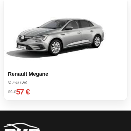
Renault Megane
/Dï¿½a (De)
57 €
69 €