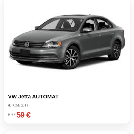
VW Jetta AUTOMAT
/Dï¿½a (De)
59 €
69 €